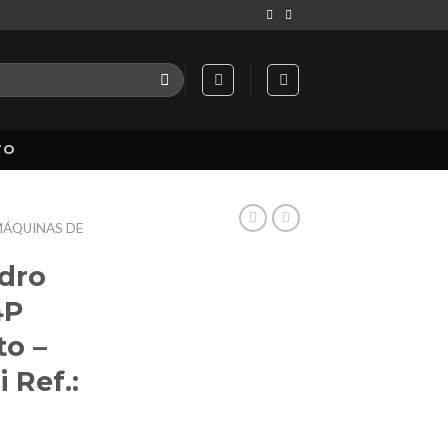
TO
ÁQUINAS DE
dro
4P
to –
 Ref.: