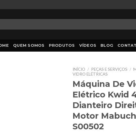
OME
QUEM SOMOS
PRODUTOS
VÍDEOS
BLOG
CONTA
INÍCIO
/
PEÇAS E SERVIÇOS
/
M
VIDRO ELÉTRICAS
Máquina De Vi
Elétrico Kwid 
Dianteiro Direi
Motor Mabuchi
S00502