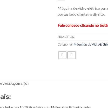
Máquina de vidro elétrico par
portas lado dianteiro direito.
Fale conosco clicando no bot
SKU:
S00502
Categorias:
Máquinas de Vidro Elétri
AVALIAÇÕES (0)
ais:
p / Industria 100% Brasileira com Material de Primeira Linha