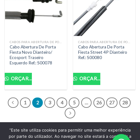
CABOS PARA ABERTURA DE PORTA
CABOS PARA ABERTURA DE PORTA
Cabo Abertura De Porta
Cabo Abertura De Porta
Fiesta Novo Dianteiro/
Fiesta Street 4P Dianteiro
Ecosport Traseiro
Ref.: S00080
Esquerdo Ref.: S00078
ORÇAR...
ORÇAR...
1
2
3
4
5
…
26
27
28
“Este site utiliza cookies para permitir uma melhor experiência
por parte do utilizador. Ao navegar no site estará a consentir a
POLITICA DE PRIVACIDADE
TERMOS DE USO