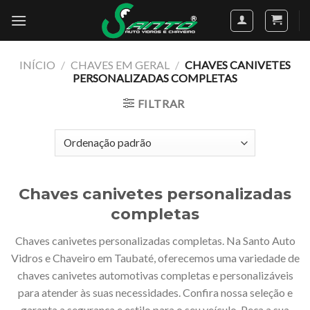
Skip
to
content
INÍCIO
/
CHAVES EM GERAL
/
CHAVES CANIVETES
PERSONALIZADAS COMPLETAS
FILTRAR
Chaves canivetes personalizadas
completas
Chaves canivetes personalizadas completas. Na Santo Auto
Vidros e Chaveiro em Taubaté, oferecemos uma variedade de
chaves canivetes automotivas completas e personalizáveis
para atender às suas necessidades. Confira nossa seleção e
garanta a segurança e estilo para o seu veículo. Peça a sua