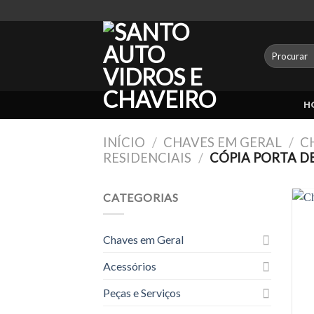
Skip
to
content
Pesquisar
por:
H
INÍCIO
/
CHAVES EM GERAL
/
C
RESIDENCIAIS
/
CÓPIA PORTA D
CATEGORIAS
Chaves em Geral
Acessórios
Peças e Serviços