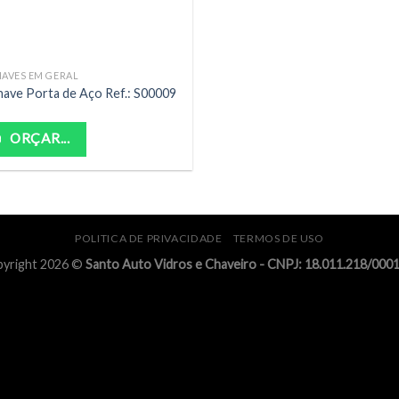
AVES EM GERAL
ave Porta de Aço Ref.: S00009
ORÇAR...
POLITICA DE PRIVACIDADE
TERMOS DE USO
yright 2026 ©
Santo Auto Vidros e Chaveiro - CNPJ: 18.011.218/000