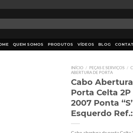
OME
QUEM SOMOS
PRODUTOS
VÍDEOS
BLOG
CONTA
INÍCIO
/
PEÇAS E SERVIÇOS
/
C
ABERTURA DE PORTA
Cabo Abertura
Porta Celta 2P
2007 Ponta “S
Esquerdo Ref.
Cabo abertura de porta Celta