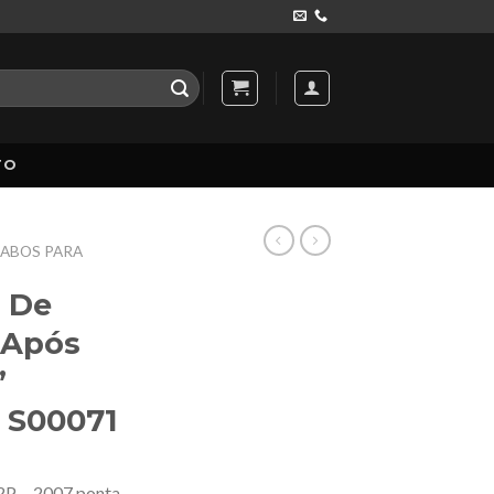
TO
ABOS PARA
 De
 Após
”
: S00071
 2P …2007 ponta