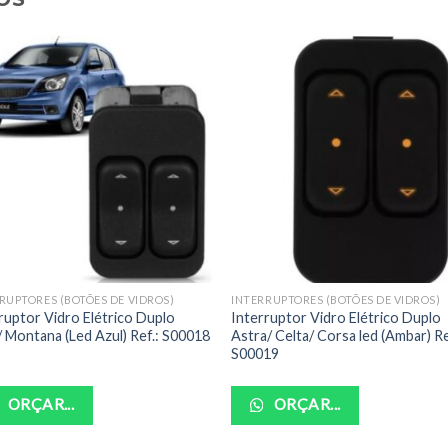
RUPTORES (BOTÕES DE VIDROS)
INTERRUPTORES (BOTÕES DE VIDROS)
ruptor Vidro Elétrico Duplo
Interruptor Vidro Elétrico Duplo
/ Montana (Led Azul) Ref.: S00018
Astra/ Celta/ Corsa led (Ambar) Re
S00019
ORÇAR...
ORÇAR...