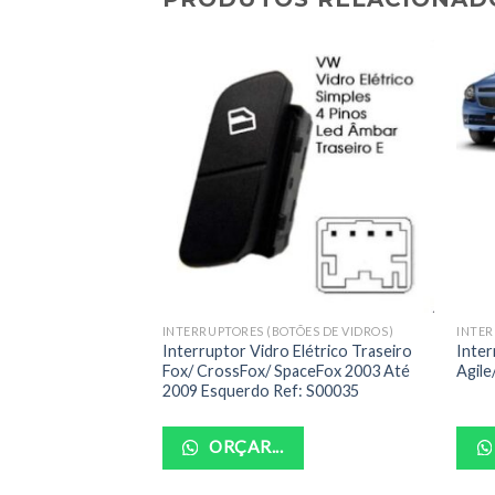
ÕES DE VIDROS)
INTERRUPTORES (BOTÕES DE VIDROS)
INTER
 Elétrico Quadruplo
Interruptor Vidro Elétrico Traseiro
Inter
 Ref: S00042
Fox/ CrossFox/ SpaceFox 2003 Até
Agile
2009 Esquerdo Ref: S00035
ORÇAR...