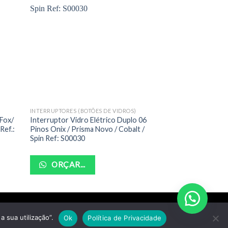
INTERRUPTORES (BOTÕES DE VIDROS)
INTERRUPTORES (BOT
 Fox/
Interruptor Vidro Elétrico Duplo 06
Interruptor Vidro 
Ref.:
Pinos Onix / Prisma Novo / Cobalt /
Kadett/ Ipanema/ 
Spin Ref: S00030
ORÇAR...
ORÇAR...
a sua utilização”.
Ok
Política de Privacidade
1-07