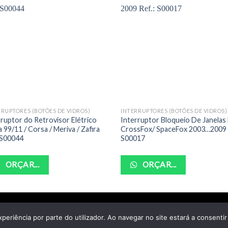
RRUPTORES (BOTÕES DE VIDROS)
INTERRUPTORES (BOTÕES DE VIDROS)
rruptor do Retrovisor Elétrico
Interruptor Bloqueio De Janelas
 99/11 / Corsa / Meriva / Zafira
CrossFox/ SpaceFox 2003…2009 
 S00044
S00017
ORÇAR...
ORÇAR...
POLITICA DE PRIVACIDADE
TERMOS DE USO
xperiência por parte do utilizador. Ao navegar no site estará a consentir 
yright 2026 ©
Santo Auto Vidros e Chaveiro - CNPJ: 18.011.218/000