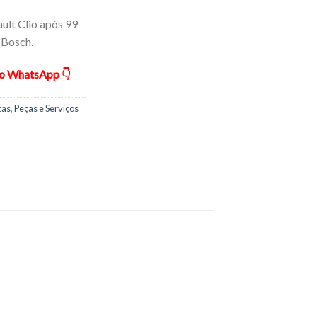
ult Clio após 99
 Bosch.
ão WhatsApp 👇
cas
,
Peças e Serviços