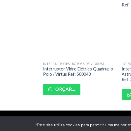
INTERRUPTORES (BOTÕES DE VIDROS)
INTE
Interruptor Vidro Elétrico Quadruplo
Inte
Polo / Virtus Ref: S00043
Astra
Ref:
ORÇAR...
“Este site utiliza cookies para permitir uma melhor e
Cop