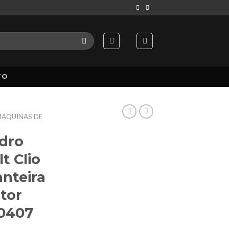
TO
ÁQUINAS DE
dro
t Clio
nteira
tor
00407