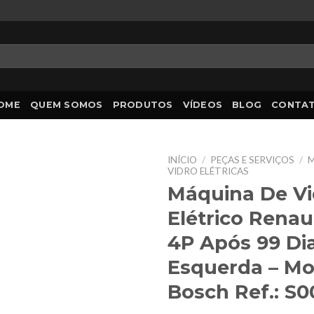
OME
QUEM SOMOS
PRODUTOS
VÍDEOS
BLOG
CONTA
INÍCIO
/
PEÇAS E SERVIÇOS
/
M
VIDRO ELÉTRICAS
Máquina De Vi
Elétrico Renaul
4P Após 99 Dia
Esquerda – Mo
Bosch Ref.: S