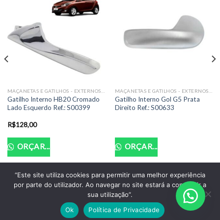
MAÇANETAS E GATILHOS - EXTERNOS E INTERNOS
MAÇANETAS E GATILHOS - EXTERNOS E INTERNOS
Gatilho Interno HB20 Cromado
Gatilho Interno Gol G5 Prata
Lado Esquerdo Ref.: S00399
Direito Ref.: S00633
R$
128,00
ORÇAR...
ORÇAR...
“Este site utiliza cookies para permitir uma melhor experiência
por parte do utilizador. Ao navegar no site estará a consentir a
POLITICA DE PRIVACIDADE
TERMOS DE USO
sua utilização”.
Copyright 2026 ©
Santo Auto Vidros e Chaveiro - CNPJ:
Ok
Política de Privacidade
18.011.218/0001-07