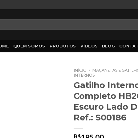
OME
QUEM SOMOS
PRODUTOS
VÍDEOS
BLOG
CONTA
INÍCIO
/
MAÇANETAS E GATILHO
INTERNOS
Gatilho Intern
Completo HB2
Escuro Lado Di
Ref.: S00186
195,00
R$