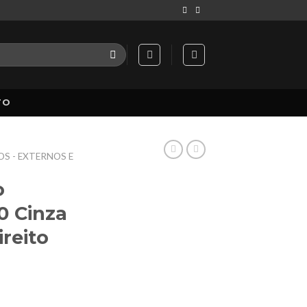
TO
S - EXTERNOS E
o
0 Cinza
reito