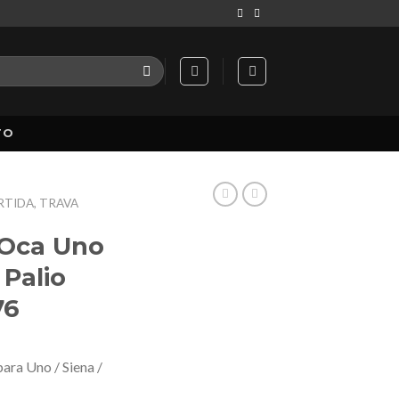
TO
TIDA, TRAVA
 Oca Uno
 Palio
76
ara Uno / Siena /