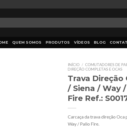
OME
QUEM SOMOS
PRODUTOS
VÍDEOS
BLOG
CONTA
INÍCIO
/
COMUTADORES DE PAR
DIREÇÃO COMPLETAS E OCAS
Trava Direção
/ Siena / Way /
Fire Ref.: S001
Carcaça da trava direção Oca p
Way / Palio Fire.