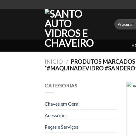
Skip
to
content
Pesquisar
por:
H
INÍCIO
/
PRODUTOS MARCADOS 
“#MAQUINADEVIDRO #SANDERO
CATEGORIAS
Chaves em Geral
Acessórios
Peças e Serviços