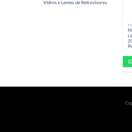
Vidros e Lentes de Retrovisores
MÁ
Má
Lo
2
Re
Cop