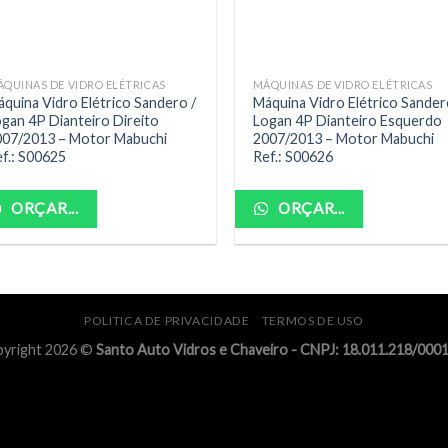
QUINAS DE VIDRO ELÉTRICAS
MÁQUINAS DE VIDRO ELÉTRICAS
quina Vidro Elétrico Sandero /
Máquina Vidro Elétrico Sander
gan 4P Dianteiro Direito
Logan 4P Dianteiro Esquerdo
007/2013 – Motor Mabuchi
2007/2013 – Motor Mabuchi
f.: S00625
Ref.: S00626
ORÇAR...
ORÇAR...
POLITICA DE PRIVACIDADE
TERMOS DE USO
yright 2026 ©
Santo Auto Vidros e Chaveiro - CNPJ: 18.011.218/000