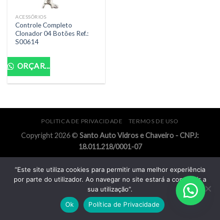
ACESSÓRIOS
Controle Completo
Clonador 04 Botões Ref.:
S00614
ORÇAR...
POLITICA DE PRIVACIDADE
TERMOS DE USO
Copyright 2026 ©
Santo Auto Vidros e Chaveiro - CNPJ:
18.011.218/0001-07
“Este site utiliza cookies para permitir uma melhor experiência
por parte do utilizador. Ao navegar no site estará a consentir a
sua utilização”.
Ok
Política de Privacidade