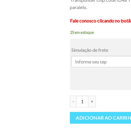
original
at
paralelo.
era:
é:
R$19,90.
R$
Fale conosco clicando no bot
25 em estoque
Simulação de frete
Transponder Chip ID48 T44 Vag 
ADICIONAR AO CARRI