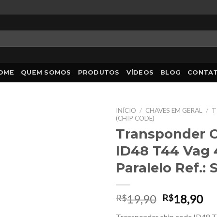
OME
QUEM SOMOS
PRODUTOS
VÍDEOS
BLOG
CONTA
INÍCIO
/
CHAVES EM GERAL
/
T
(CHIP CODE)
Transponder C
ID48 T44 Vag 
Paralelo Ref.:
O
O
19,90
18,90
R$
R$
preço
pr
Transponder chip code ID48 T