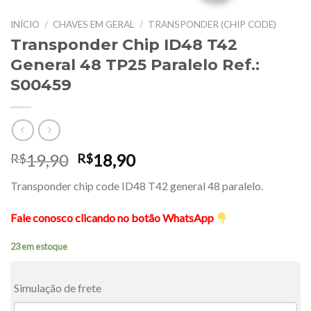
INÍCIO
/
CHAVES EM GERAL
/
TRANSPONDER (CHIP CODE)
Transponder Chip ID48 T42
General 48 TP25 Paralelo Ref.:
S00459
O
O
19,90
18,90
R$
R$
preço
preço
Transponder chip code ID48 T42 general 48 paralelo.
original
atual
era:
é:
Fale conosco clicando no botão WhatsApp
R$19,90.
R$18,90.
23 em estoque
Simulação de frete