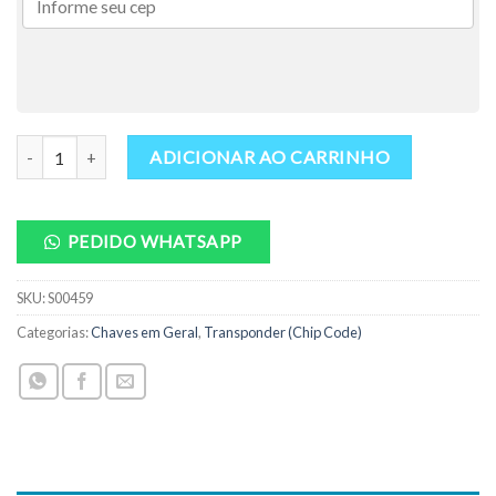
Transponder Chip ID48 T42 General 48 TP25 Paralelo Ref.: S00459
ADICIONAR AO CARRINHO
PEDIDO WHATSAPP
SKU:
S00459
Categorias:
Chaves em Geral
,
Transponder (Chip Code)