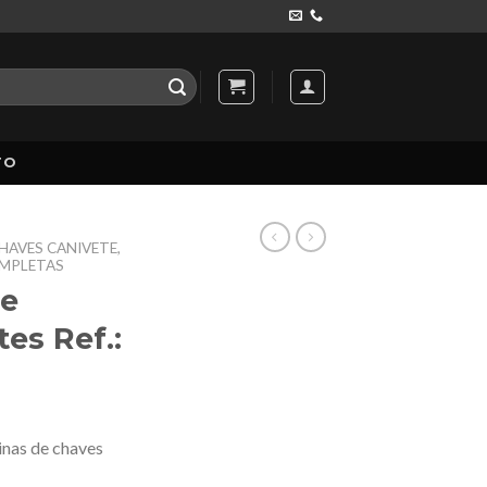
TO
HAVES CANIVETE,
OMPLETAS
de
es Ref.:
inas de chaves