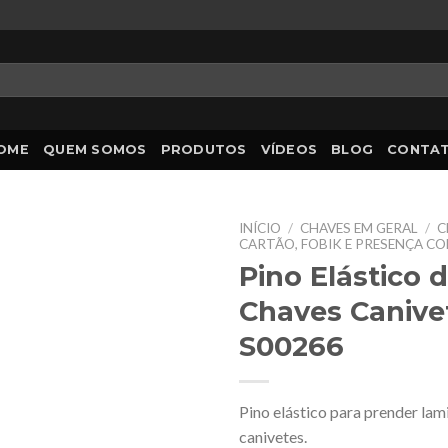
OME
QUEM SOMOS
PRODUTOS
VÍDEOS
BLOG
CONTA
INÍCIO
/
CHAVES EM GERAL
/
C
CARTÃO, FOBIK E PRESENÇA C
Pino Elástico 
Chaves Canivet
S00266
Pino elástico para prender lam
canivetes.