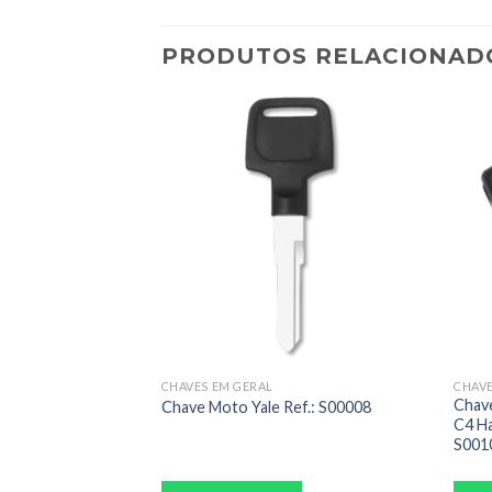
PRODUTOS RELACIONAD
CHAVES CANIVETE, CARTÃO, FOBIK E PRESENÇA COMPLETAS
CHAVES EM GERAL
ompleto Clonador
Chave
Chave Moto Yale Ref.: S00008
Botões Ref.:
C4 Ha
S001