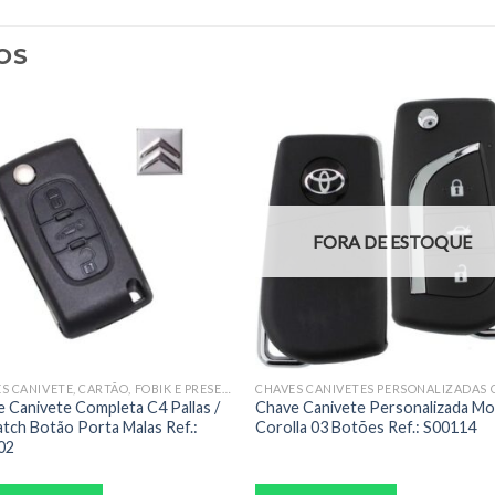
OS
FORA DE ESTOQUE
CHAVES CANIVETE, CARTÃO, FOBIK E PRESENÇA COMPLETAS
 Canivete Completa C4 Pallas /
Chave Canivete Personalizada M
tch Botão Porta Malas Ref.:
Corolla 03 Botões Ref.: S00114
02