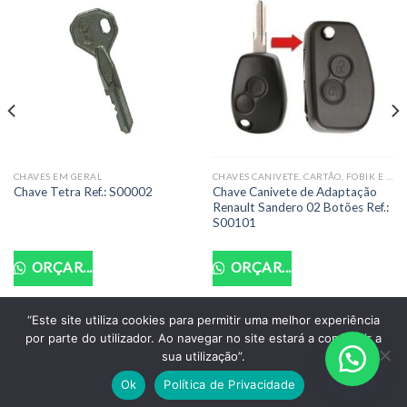
CHAVES EM GERAL
CHAVES CANIVETE, CARTÃO, FOBIK E PRESENÇA OCAS(CARCAÇA)
Chave Canivete de Adaptação
Chave Tetra Ref.: S00002
Renault Sandero 02 Botões Ref.:
S00101
ORÇAR...
ORÇAR...
“Este site utiliza cookies para permitir uma melhor experiência
por parte do utilizador. Ao navegar no site estará a consentir a
POLITICA DE PRIVACIDADE
TERMOS DE USO
sua utilização”.
Copyright 2026 ©
Santo Auto Vidros e Chaveiro - CNPJ:
Ok
Política de Privacidade
18.011.218/0001-07