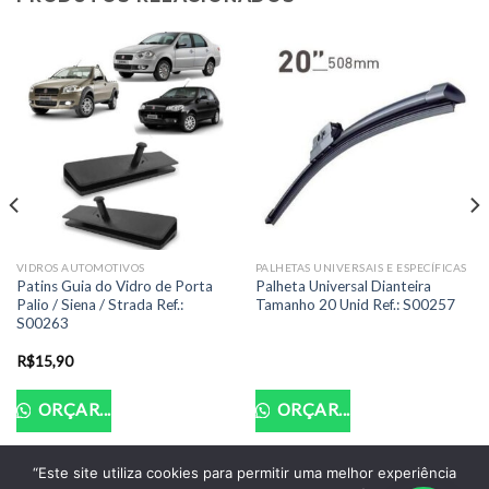
VIDROS AUTOMOTIVOS
PALHETAS UNIVERSAIS E ESPECÍFICAS
Patins Guia do Vidro de Porta
Palheta Universal Dianteira
Palio / Siena / Strada Ref.:
Tamanho 20 Unid Ref.: S00257
S00263
R$
15,90
ORÇAR...
ORÇAR...
“Este site utiliza cookies para permitir uma melhor experiência