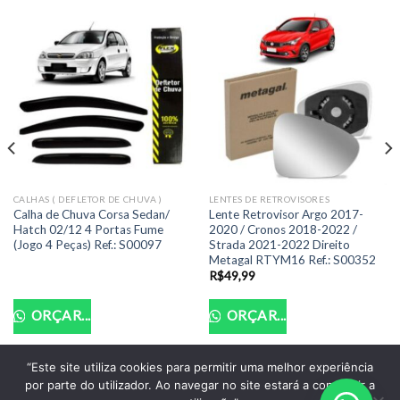
CALHAS ( DEFLETOR DE CHUVA )
LENTES DE RETROVISORES
Calha de Chuva Corsa Sedan/
Lente Retrovisor Argo 2017-
Hatch 02/12 4 Portas Fume
2020 / Cronos 2018-2022 /
(Jogo 4 Peças) Ref.: S00097
Strada 2021-2022 Direito
Metagal RTYM16 Ref.: S00352
R$
49,99
ORÇAR...
ORÇAR...
“Este site utiliza cookies para permitir uma melhor experiência
por parte do utilizador. Ao navegar no site estará a consentir a
POLITICA DE PRIVACIDADE
TERMOS DE USO