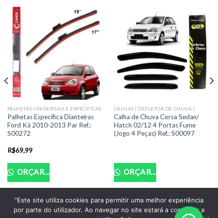
PALHETAS UNIVERSAIS E ESPECÍFICAS
CALHAS ( DEFLETOR DE CHUVA )
Palhetas Específica Dianteiras
Calha de Chuva Corsa Sedan/
Ford Ká 2010-2013 Par Ref.:
Hatch 02/12 4 Portas Fume
S00272
(Jogo 4 Peças) Ref.: S00097
R$
69,99
ORÇAR...
ORÇAR...
“Este site utiliza cookies para permitir uma melhor experiência
por parte do utilizador. Ao navegar no site estará a consentir a
POLITICA DE PRIVACIDADE
TERMOS DE USO