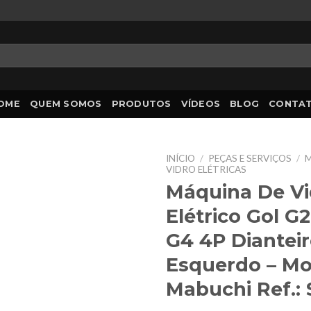
OME
QUEM SOMOS
PRODUTOS
VÍDEOS
BLOG
CONTA
INÍCIO
/
PEÇAS E SERVIÇOS
/
M
VIDRO ELÉTRICAS
Máquina De Vi
Elétrico Gol G2
G4 4P Diantei
Esquerdo – Mo
Mabuchi Ref.: