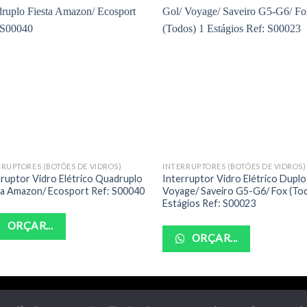
RRUPTORES (BOTÕES DE VIDROS)
INTERRUPTORES (BOTÕES DE VIDROS)
rruptor Vidro Elétrico Quadruplo
Interruptor Vidro Elétrico Duplo
ta Amazon/ Ecosport Ref: S00040
Voyage/ Saveiro G5-G6/ Fox (To
Estágios Ref: S00023
ORÇAR...
ORÇAR...
POLITICA DE PRIVACIDADE
TERMOS DE USO