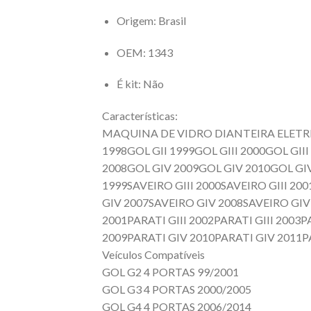
Origem
: Brasil
OEM
: 1343
É kit
: Não
Características:
MAQUINA DE VIDRO DIANTEIRA ELETRIC
1998GOL GII 1999GOL GIII 2000GOL GIII
2008GOL GIV 2009GOL GIV 2010GOL GIV
1999SAVEIRO GIII 2000SAVEIRO GIII 200
GIV 2007SAVEIRO GIV 2008SAVEIRO GIV 
2001PARATI GIII 2002PARATI GIII 2003
2009PARATI GIV 2010PARATI GIV 2011P
Veículos Compatíveis
GOL G2 4 PORTAS 99/2001
GOL G3 4 PORTAS 2000/2005
GOL G4 4 PORTAS 2006/2014