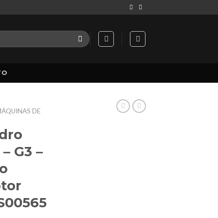
TO
ÁQUINAS DE
dro
 – G3 –
ro
tor
 S00565