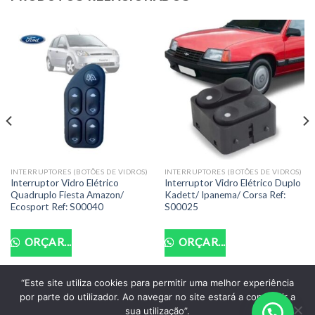
INTERRUPTORES (BOTÕES DE VIDROS)
INTERRUPTORES (BOTÕES DE VIDROS)
Interruptor Vidro Elétrico
Interruptor Vidro Elétrico Duplo
Quadruplo Fiesta Amazon/
Kadett/ Ipanema/ Corsa Ref:
Ecosport Ref: S00040
S00025
ORÇAR...
ORÇAR...
“Este site utiliza cookies para permitir uma melhor experiência
por parte do utilizador. Ao navegar no site estará a consentir a
POLITICA DE PRIVACIDADE
TERMOS DE USO
sua utilização”.