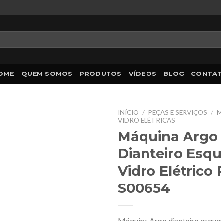
OME
QUEM SOMOS
PRODUTOS
VÍDEOS
BLOG
CONTA
INÍCIO
/
PEÇAS E SERVIÇOS
/
M
VIDRO ELÉTRICAS
Máquina Argo
Dianteiro Esq
Vidro Elétrico 
S00654
Máquina Argo dianteiro esque