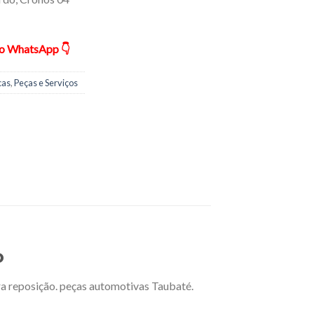
ão WhatsApp 👇
cas
,
Peças e Serviços
o
ra reposição. peças automotivas Taubaté.