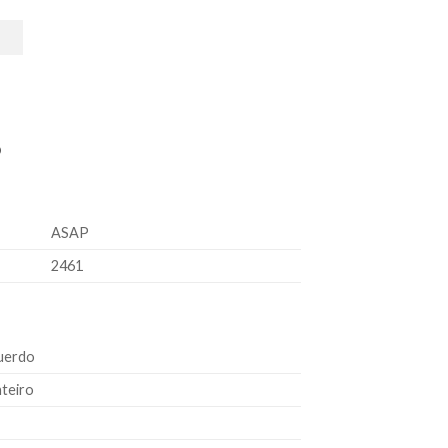
o
ASAP
2461
uerdo
nteiro