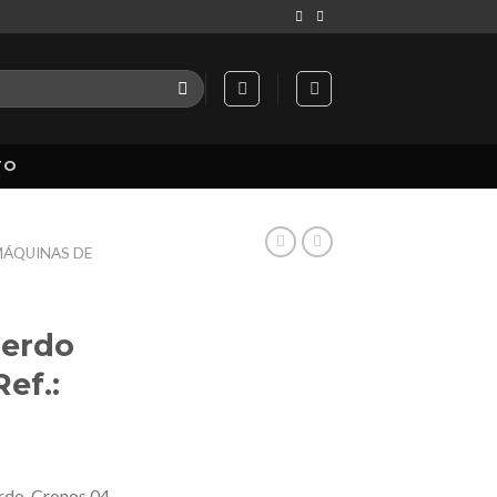
TO
ÁQUINAS DE
uerdo
Ref.:
rdo, Cronos 04