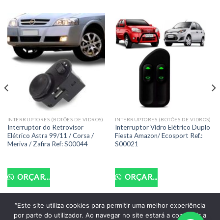
INTERRUPTORES (BOTÕES DE VIDROS)
INTERRUPTORES (BOTÕES DE VIDROS)
Interruptor do Retrovisor
Interruptor Vidro Elétrico Duplo
Elétrico Astra 99/11 / Corsa /
Fiesta Amazon/ Ecosport Ref.:
Meriva / Zafira Ref: S00044
S00021
ORÇAR...
ORÇAR...
“Este site utiliza cookies para permitir uma melhor experiência
por parte do utilizador. Ao navegar no site estará a consentir a
POLITICA DE PRIVACIDADE
TERMOS DE USO