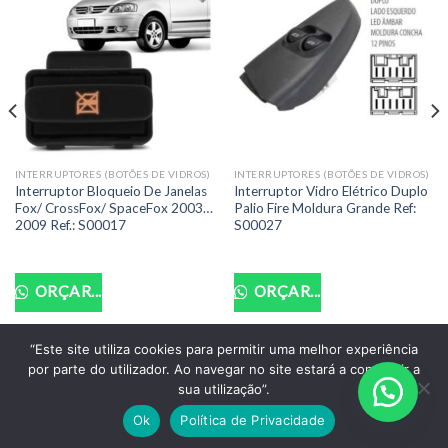
INTERRUPTORES (BOTÕES DE VIDROS)
INTERRUPTORES (BOTÕES DE VIDROS)
Interruptor Bloqueio De Janelas
Interruptor Vidro Elétrico Duplo
Fox/ CrossFox/ SpaceFox 2003…
Palio Fire Moldura Grande Ref:
2009 Ref.: S00017
S00027
ORÇAR...
ORÇAR...
“Este site utiliza cookies para permitir uma melhor experiência
por parte do utilizador. Ao navegar no site estará a consentir a
POLITICA DE PRIVACIDADE
TERMOS DE USO
sua utilização”.
Copyright 2026 ©
Santo Auto Vidros e Chaveiro - CNPJ:
Ok
Política de Privacidade
18.011.218/0001-07