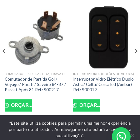
COMUTADORES DE PARTIDA, TRAVA DIREÇÃO COMPLETAS E OCAS
INTERRUPTORES (BOTÕES DE VIDROS)
Comutador de Partida Gol /
Interruptor Vidro Elétrico Duplo
Voyage / Parati / Saveiro 84-87 /
Astra/ Celta/ Corsa led (Ambar)
Passat Após 81 Ref.: S00217
Ref.: S00019
ORÇAR...
ORÇAR...
“Este site utiliza cookies para permitir uma melhor experiência
por parte do utilizador. Ao navegar no site estará a consentir a
POLITICA DE PRIVACIDADE
TERMOS DE USO
sua utilização”.
Copyright 2026 ©
Santo Auto Vidros e Chaveiro - CNPJ: