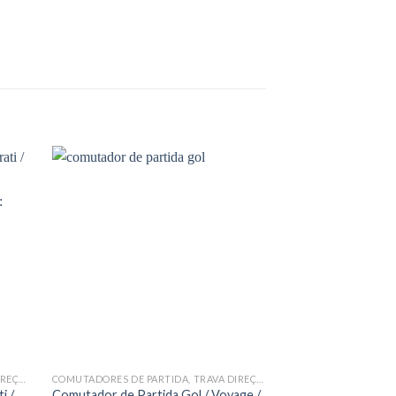
COMUTADORES DE PARTIDA, TRAVA DIREÇÃO COMPLETAS E OCAS
COMUTADORES DE PARTIDA, TRAVA DIREÇÃO COMPLETAS E OCAS
i /
Comutador de Partida Gol / Voyage /
Comutador de Par