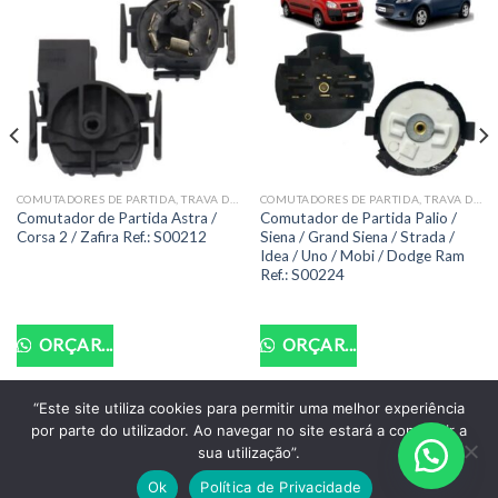
COMUTADORES DE PARTIDA, TRAVA DIREÇÃO COMPLETAS E OCAS
COMUTADORES DE PARTIDA, TRAVA DIREÇÃO COMPLETAS E OCAS
Comutador de Partida Astra /
Comutador de Partida Palio /
Corsa 2 / Zafira Ref.: S00212
Siena / Grand Siena / Strada /
Idea / Uno / Mobi / Dodge Ram
Ref.: S00224
ORÇAR...
ORÇAR...
“Este site utiliza cookies para permitir uma melhor experiência
por parte do utilizador. Ao navegar no site estará a consentir a
POLITICA DE PRIVACIDADE
TERMOS DE USO
sua utilização”.
Copyright 2026 ©
Santo Auto Vidros e Chaveiro - CNPJ:
Ok
Política de Privacidade
18.011.218/0001-07