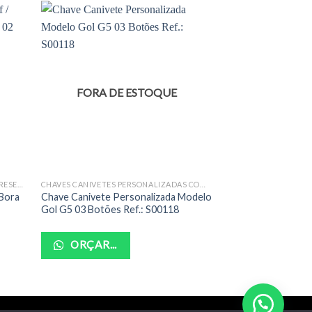
FORA DE ESTOQUE
CHAVES CANIVETE, CARTÃO, FOBIK E PRESENÇA COMPLETAS
CHAVES CANIVETES PERSONALIZADAS COMPLETAS
 Bora
Chave Canivete Personalizada Modelo
Chave Canivete Co
Gol G5 03 Botões Ref.: S00118
Fox / Voyage G5 /
Ref.: S00107
ORÇAR...
ORÇAR...