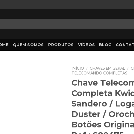
OME
QUEM SOMOS
PRODUTOS
VÍDEOS
BLOG
CONTA
INÍCIO
/
CHAVES EM GERAL
/
C
TELECOMANDO COMPLETAS
Chave Teleco
Completa Kwi
Sandero / Log
Duster / Oroc
Botões Origina