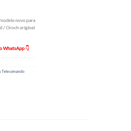
modelo novo para
d / Oroch original
ão WhatsApp 👇
s Telecomando