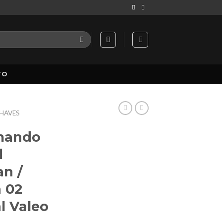
TO
HAVES
mando
d
an /
h 02
l Valeo