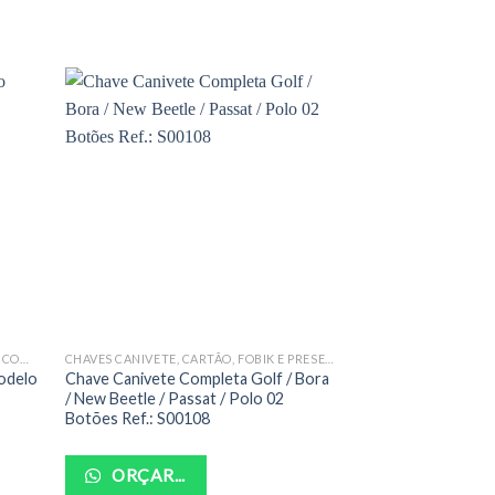
CHAVES CANIVETES PERSONALIZADAS COMPLETAS
CHAVES CANIVETE, CARTÃO, FOBIK E PRESENÇA COMPLETAS
CHAVES EM GERAL
odelo
Chave Canivete Completa Golf / Bora
Chave Tetra Ref.:
/ New Beetle / Passat / Polo 02
Botões Ref.: S00108
ORÇAR...
ORÇAR...