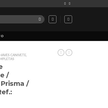
TO
HAVES CANIVETE,
OMPLETAS
e
e /
 Prisma /
ef.: