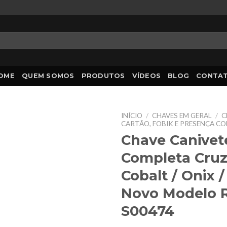
OME
QUEM SOMOS
PRODUTOS
VÍDEOS
BLOG
CONTA
INÍCIO
/
CHAVES EM GERAL
/
C
CARTÃO, FOBIK E PRESENÇA C
Chave Canivet
Completa Cruz
Cobalt / Onix /
Novo Modelo R
S00474