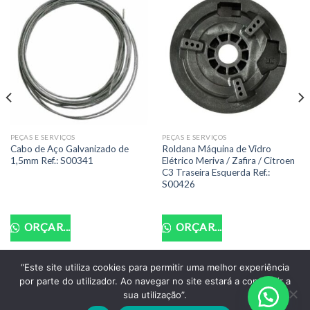
PEÇAS E SERVIÇOS
PEÇAS E SERVIÇOS
Cabo de Aço Galvanizado de
Roldana Máquina de Vidro
1,5mm Ref.: S00341
Elétrico Meriva / Zafira / Citroen
C3 Traseira Esquerda Ref.:
S00426
ORÇAR...
ORÇAR...
“Este site utiliza cookies para permitir uma melhor experiência
por parte do utilizador. Ao navegar no site estará a consentir a
POLITICA DE PRIVACIDADE
TERMOS DE USO
sua utilização”.
Copyright 2026 ©
Santo Auto Vidros e Chaveiro - CNPJ: