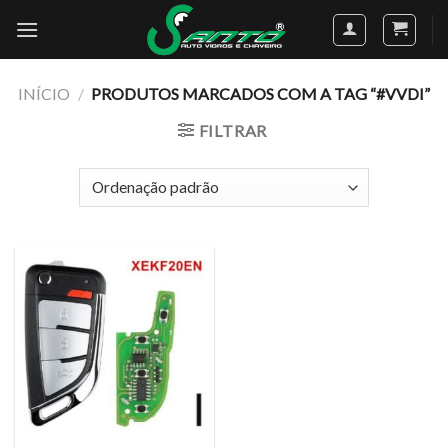
Skip
to
content
INÍCIO
/
PRODUTOS MARCADOS COM A TAG “#VVDI”
FILTRAR