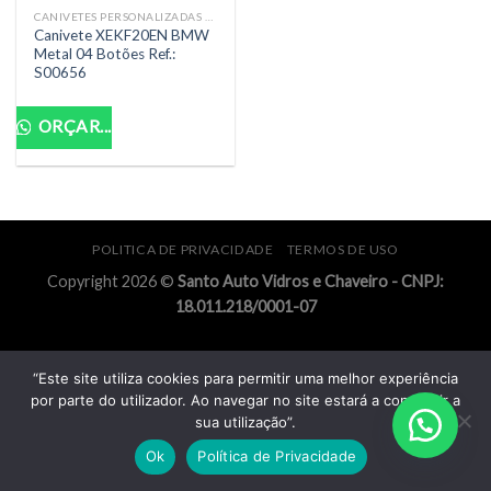
CANIVETES PERSONALIZADAS PCF (CHIP CODE INTEGRADO)
Canivete XEKF20EN BMW
Metal 04 Botões Ref.:
S00656
ORÇAR...
POLITICA DE PRIVACIDADE
TERMOS DE USO
Copyright 2026 ©
Santo Auto Vidros e Chaveiro - CNPJ:
18.011.218/0001-07
“Este site utiliza cookies para permitir uma melhor experiência
por parte do utilizador. Ao navegar no site estará a consentir a
sua utilização”.
Ok
Política de Privacidade