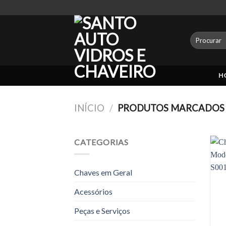
Skip
to
content
Pesquisar
por:
H
INÍCIO
/
PRODUTOS MARCADOS 
CATEGORIAS
Chaves em Geral
Acessórios
Peças e Serviços