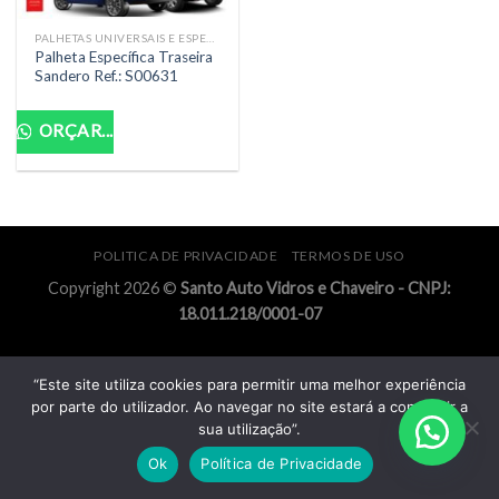
PALHETAS UNIVERSAIS E ESPECÍFICAS
Palheta Específica Traseira
Sandero Ref.: S00631
ORÇAR...
POLITICA DE PRIVACIDADE
TERMOS DE USO
Copyright 2026 ©
Santo Auto Vidros e Chaveiro - CNPJ:
18.011.218/0001-07
“Este site utiliza cookies para permitir uma melhor experiência
por parte do utilizador. Ao navegar no site estará a consentir a
sua utilização”.
Ok
Política de Privacidade