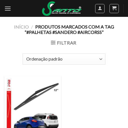
Skip
to
content
INÍCIO
/
PRODUTOS MARCADOS COM A TAG
“#PALHETAS #SANDERO #AIRCORSS”
FILTRAR