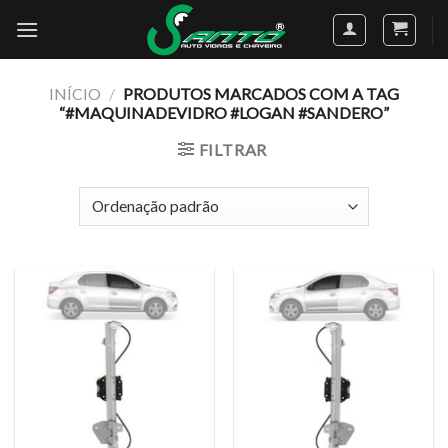
Skip
to
content
INÍCIO
/
PRODUTOS MARCADOS COM A TAG
“#MAQUINADEVIDRO #LOGAN #SANDERO”
FILTRAR