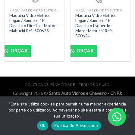
MÁQUINAS DE VIDRO ELÉTRICAS
MÁQUINAS DE VIDRO ELÉTRICAS
Máquina Vidro Elétrico
Máquina Vidro Elétrico
Logan / Sandero 4P
Logan / Sandero 4P
Dianteiro Direito – Motor
Dianteiro Esquerdo –
Mabuchi Ref.: S00623
Motor Mabuchi Ref.:
S00624
ORÇAR...
ORÇAR...
POLITICA DE PRIVACIDADE
TERMOS DE USO
Copyright 2026 ©
Santo Auto Vidros e Chaveiro - CNPJ:
18.011.218/0001-07
“Este site utiliza cookies para permitir uma melhor experiência
por parte do utilizador. Ao navegar no site estará a consentir a
sua utilização”.
Ok
Política de Privacidade