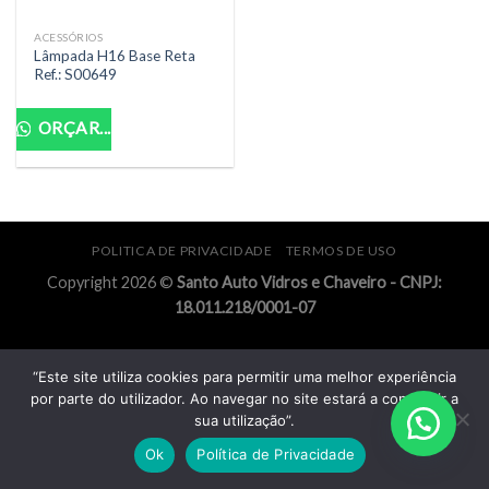
ACESSÓRIOS
Lâmpada H16 Base Reta
Ref.: S00649
ORÇAR...
POLITICA DE PRIVACIDADE
TERMOS DE USO
Copyright 2026 ©
Santo Auto Vidros e Chaveiro - CNPJ:
18.011.218/0001-07
“Este site utiliza cookies para permitir uma melhor experiência
por parte do utilizador. Ao navegar no site estará a consentir a
sua utilização”.
Ok
Política de Privacidade