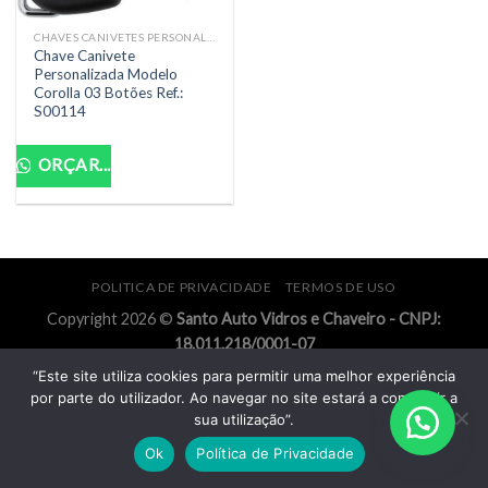
CHAVES CANIVETES PERSONALIZADAS COMPLETAS
Chave Canivete
Personalizada Modelo
Corolla 03 Botões Ref.:
S00114
ORÇAR...
POLITICA DE PRIVACIDADE
TERMOS DE USO
Copyright 2026 ©
Santo Auto Vidros e Chaveiro - CNPJ:
18.011.218/0001-07
“Este site utiliza cookies para permitir uma melhor experiência
por parte do utilizador. Ao navegar no site estará a consentir a
sua utilização”.
Ok
Política de Privacidade