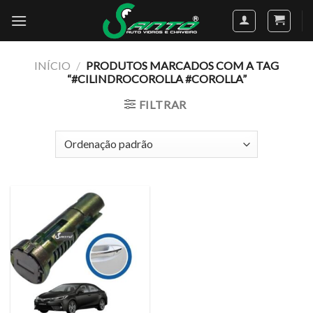
Skip
to
content
INÍCIO
/
PRODUTOS MARCADOS COM A TAG
“#CILINDROCOROLLA #COROLLA”
FILTRAR