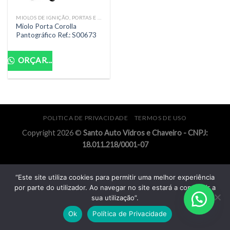
MIOLOS DE IGNIÇÃO, PORTAS E MALAS
Miolo Porta Corolla
Pantográfico Ref.: S00673
ORÇAR...
POLITICA DE PRIVACIDADE
TERMOS DE USO
Copyright 2026 ©
Santo Auto Vidros e Chaveiro - CNPJ:
18.011.218/0001-07
“Este site utiliza cookies para permitir uma melhor experiência
por parte do utilizador. Ao navegar no site estará a consentir a
sua utilização”.
Ok
Política de Privacidade