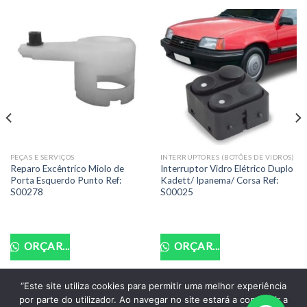
PEÇAS E SERVIÇOS
INTERRUPTORES (BOTÕES DE VIDROS)
Reparo Excêntrico Miolo de
Interruptor Vidro Elétrico Duplo
Porta Esquerdo Punto Ref:
Kadett/ Ipanema/ Corsa Ref:
S00278
S00025
ORÇAR...
ORÇAR...
“Este site utiliza cookies para permitir uma melhor experiência
por parte do utilizador. Ao navegar no site estará a consentir a
POLITICA DE PRIVACIDADE
TERMOS DE USO