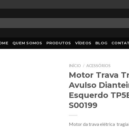
OME
QUEM SOMOS
PRODUTOS
VÍDEOS
BLOG
CONTA
INÍCIO
/
ACESSÓRIOS
Motor Trava Tr
Avulso Diantei
Esquerdo TP5E
S00199
Motor da trava elétrica tragia