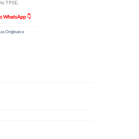
elo TP5E.
ão WhatsApp 👇
cas Originais e