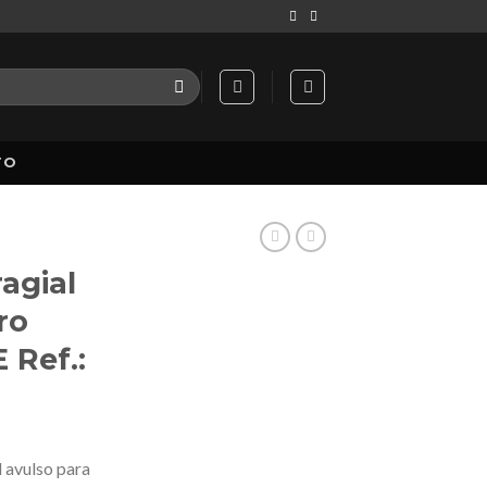
TO
agial
ro
 Ref.:
l avulso para