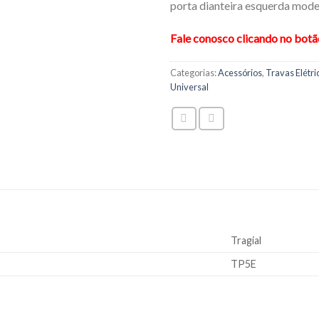
porta dianteira esquerda mod
Fale conosco clicando no bot
Categorias:
Acessórios
,
Travas Elétri
Universal
Tragial
TP5E