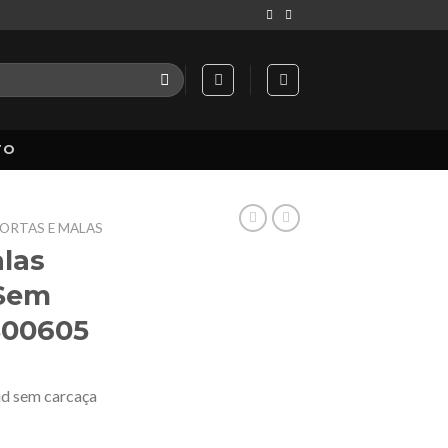
TO
PORTAS E MALAS
alas
 Sem
S00605
id sem carcaça