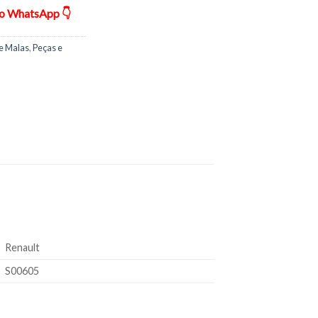
ão WhatsApp 👇
 e Malas
,
Peças e
Renault
S00605