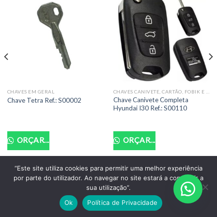
CHAVES EM GERAL
CHAVES CANIVETE, CARTÃO, FOBIK E PRESENÇA COMPLETAS
Chave Canivete Completa
Chave Tetra Ref.: S00002
Hyundai I30 Ref.: S00110
ORÇAR...
ORÇAR...
“Este site utiliza cookies para permitir uma melhor experiência
por parte do utilizador. Ao navegar no site estará a consentir a
POLITICA DE PRIVACIDADE
TERMOS DE USO
sua utilização”.
Copyright 2026 ©
Santo Auto Vidros e Chaveiro - CNPJ:
Ok
Política de Privacidade
18.011.218/0001-07