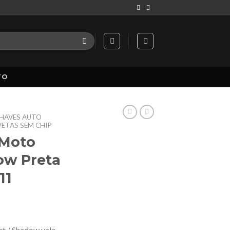
TO
HAVES AUTO
VETAS SEM CHIP
 Moto
ow Preta
11
t / Shadow yale