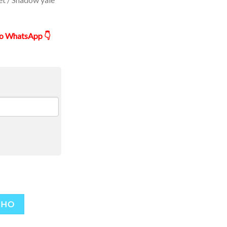
ão WhatsApp 👇
dow Preta Yale Ref.: S00411 quantidade
NHO