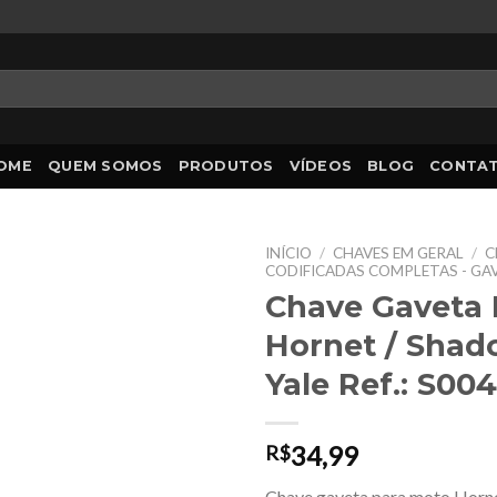
OME
QUEM SOMOS
PRODUTOS
VÍDEOS
BLOG
CONTA
INÍCIO
/
CHAVES EM GERAL
/
C
CODIFICADAS COMPLETAS - GA
Chave Gaveta
Hornet / Shad
Yale Ref.: S004
34,99
R$
Chave gaveta para moto Horne