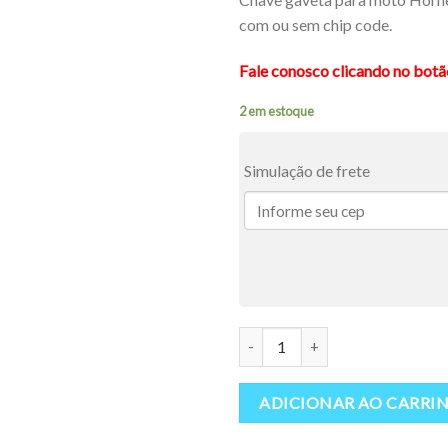
com ou sem chip code.
Fale conosco clicando no bot
2 em estoque
Simulação de frete
Chave Gaveta Moto Hornet / Sha
ADICIONAR AO CARRI