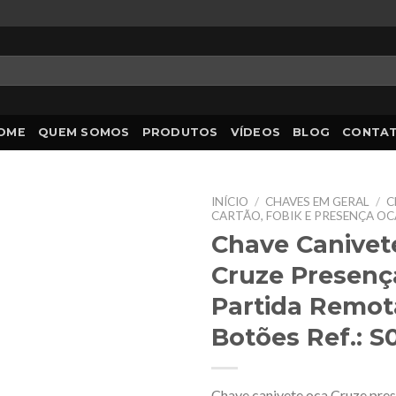
OME
QUEM SOMOS
PRODUTOS
VÍDEOS
BLOG
CONTA
INÍCIO
/
CHAVES EM GERAL
/
C
CARTÃO, FOBIK E PRESENÇA O
Chave Canivet
Cruze Presenç
Partida Remot
Botões Ref.: S
Chave canivete oca Cruze pres