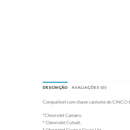
DESCRIÇÃO
AVALIAÇÕES (0)
Compatível com chave canivete de CINCO bo
*Chevrolet Camaro.
* Chevrolet Cobalt.
* Chevrolet Cruze e Cruze Ltz.