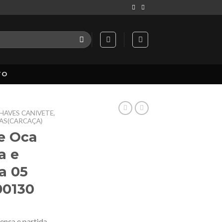
TO
HAVES CANIVETE,
CAS(CARCAÇA)
e Oca
a e
a 05
00130
ença e partida