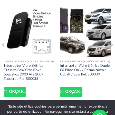
INTERRUPTORES (BOTÕES DE VIDROS)
INTERRUPTORES (BOTÕES DE VIDROS)
Interruptor Vidro Elétrico
Interruptor Vidro Elétrico Duplo
Traseiro Fox/ CrossFox/
06 Pinos Onix / Prisma Novo /
SpaceFox 2003 Até 2009
Cobalt / Spin Ref: S00030
Esquerdo Ref: S00035
ORÇAR...
ORÇAR...
“Este site utiliza cookies para permitir uma melhor experiência
por parte do utilizador. Ao navegar no site estará a consentir a
POLITICA DE PRIVACIDADE
TERMOS DE USO