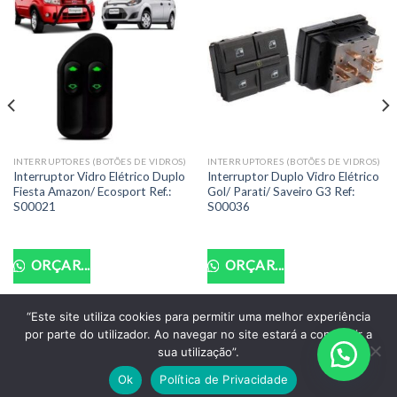
INTERRUPTORES (BOTÕES DE VIDROS)
INTERRUPTORES (BOTÕES DE VIDROS)
Interruptor Vidro Elétrico Duplo
Interruptor Duplo Vidro Elétrico
Fiesta Amazon/ Ecosport Ref.:
Gol/ Parati/ Saveiro G3 Ref:
S00021
S00036
ORÇAR...
ORÇAR...
“Este site utiliza cookies para permitir uma melhor experiência
por parte do utilizador. Ao navegar no site estará a consentir a
POLITICA DE PRIVACIDADE
TERMOS DE USO
sua utilização”.
Copyright 2026 ©
Santo Auto Vidros e Chaveiro - CNPJ:
Ok
Política de Privacidade
18.011.218/0001-07