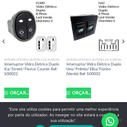
INTERRUPTORES (BOTÕES DE VIDROS)
INTERRUPTORES (BOTÕES DE VIDROS)
Interruptor Vidro Elétrico Duplo
Interruptor Vidro Elétrico Duplo
Ka/ Street/ Fiesta/ Courier Ref:
Uno/ Prêmio/ Elba/ Fiorino
S00022
(Verde) Ref: S00032
ORÇAR...
ORÇAR...
“Este site utiliza cookies para permitir uma melhor experiência
por parte do utilizador. Ao navegar no site estará a consentir a
POLITICA DE PRIVACIDADE
TERMOS DE USO
sua utilização”.
Copyright 2026 ©
Santo Auto Vidros e Chaveiro - CNPJ: