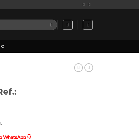
TO
ef.:
.
ão WhatsApp 👇