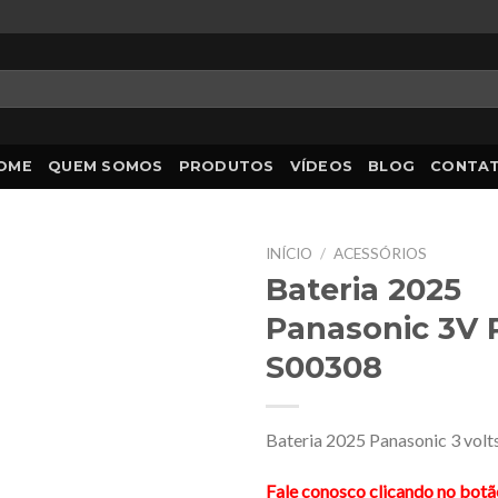
OME
QUEM SOMOS
PRODUTOS
VÍDEOS
BLOG
CONTA
INÍCIO
/
ACESSÓRIOS
Bateria 2025
Panasonic 3V R
S00308
Bateria 2025 Panasonic 3 volts
Fale conosco clicando no bot