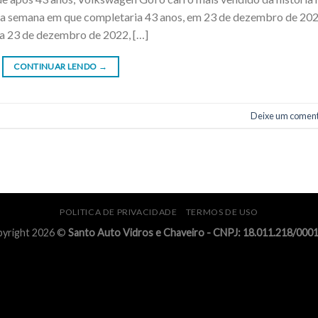
 na semana em que completaria 43 anos, em 23 de dezembro de 202
 a 23 de dezembro de 2022, […]
CONTINUAR LENDO
→
Deixe um coment
POLITICA DE PRIVACIDADE
TERMOS DE USO
yright 2026 ©
Santo Auto Vidros e Chaveiro - CNPJ: 18.011.218/000