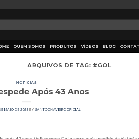
OME
QUEM SOMOS
PRODUTOS
VÍDEOS
BLOG
CONTA
ARQUIVOS DE TAG:
#GOL
NOTÍCIAS
Despede Após 43 Anos
DE MAIO DE 2023
BY
SANTOCHAVEIROOFICIAL
 após 43 anos, Volkswagen Gol o carro mais vendido da história 