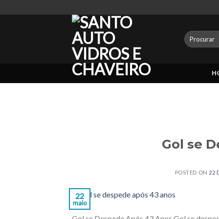
Skip
to
content
Pesquisar
por:
H
Gol se 
POSTED ON
22 
22
maio
Gol se Despede Após 43 Anos Gol se despede