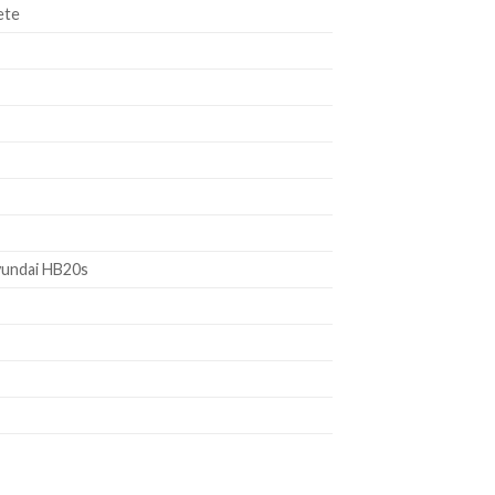
ete
yundai HB20s