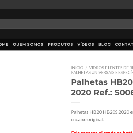
OME
QUEM SOMOS
PRODUTOS
VÍDEOS
BLOG
CONTA
INÍCIO
/
VIDROS E LENTES DE 
PALHETAS UNIVERSAIS E ESPECÍ
Palhetas HB2
2020 Ref.: S00
Palhetas HB20 HB20S 2020 e
encaixe original.
Fale conosco clicando no bot