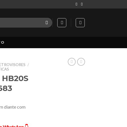
TO
RETROVISORES
/
FICAS
0 HB20S
683
m diante com
ão WhatsApp 👇