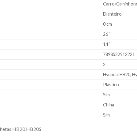
Carro/Caminhon
Dianteiro
0 cm
26 “
14 “
7898522912221
2
Hyundai HB20, H
Plástico
Sim
China
Sim