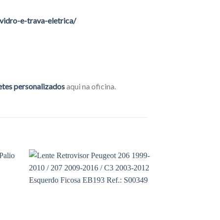
idro-e-trava-eletrica/
vetes personalizados
aqui na oficina.