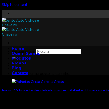
Skip to content
Home
Pesquisar por:
Quem Somos
Produtos
Vídeos
Blog
Contato
Nenhum produto no carrinho.
Início
/
Vidros e Lentes de Retrovisores
/
Palhetas Universais e E
Palhetas Creta Corolla Cro
Carrinho