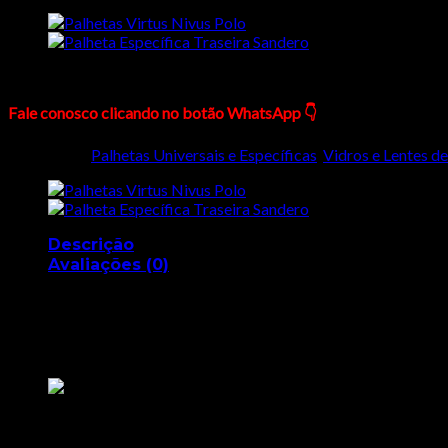
Nenhum produto no carrinho.
Palhetas Creta Corolla Cross Rav4
Fale conosco clicando no botão WhatsApp 👇
Categorias:
Palhetas Universais e Específicas
,
Vidros e Lentes d
Descrição
Avaliações (0)
Palhetas Creta Corolla Cros
Palhetas Creta Corolla Cross