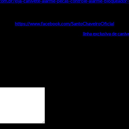
.com.br/loja-canivete-alarme-pecas-controle-alarme-bloqueador-v
Siga nossas redes sociais!
https://www.facebook.com/SantoChaveiroOficial
alizada modelo Peugeot. Oferecemos uma
linha exclusiva de cani
rolla Cross Rav4 Ref.: S00682”