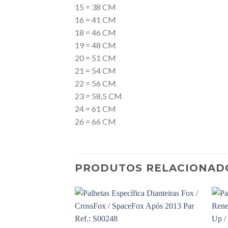
15 = 38 CM
16 = 41 CM
18 = 46 CM
19 = 48 CM
20 = 51 CM
21 = 54 CM
22 = 56 CM
23 = 58,5 CM
24 = 61 CM
26 = 66 CM
PRODUTOS RELACIONAD