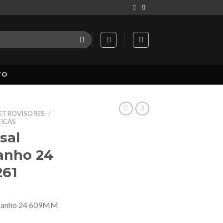
TO
RETROVISORES
/
FICAS
sal
anho 24
261
tamanho 24 609MM