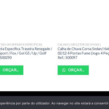
TAS UNIVERSAIS E ESPECÍFICAS
CALHAS ( DEFLETOR DE CHUVA )
eta Específica Traseira Renegade /
Calha de Chuva Corsa Sedan/ Ha
port / Fox / Gol G5 / Up / Golf
02/12 4 Portas Fume (Jogo 4 Peç
: S00290
Ref.: S00097
ORÇAR...
ORÇAR...
POLITICA DE PRIVACIDADE
TERMOS DE USO
xperiência por parte do utilizador. Ao navegar no site estará a consentir 
yright 2026 ©
Santo Auto Vidros e Chaveiro - CNPJ: 18.011.218/000