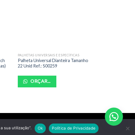
PALHETAS UNIVERSAIS E ESPECÍFICAS
LENTES DE RETROVIS
tch
Palheta Universal Dianteira Tamanho
Lente Retrovisor 
as)
22 Unid Ref.: S00259
Cronos 2018-2022 
2022 Direito Meta
S00352
ORÇAR...
R$
49,99
ORÇAR...
a sua utilização”.
Ok
Política de Privacidade
1-07