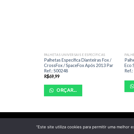
PALHETAS UNIVERSAIS E ESPECÍFICAS
PALHE
Palhetas Específica Dianteiras Fox /
Palh
CrossFox / SpaceFox Após 2013 Par
Eco S
Ref.: S00248
Ref.
R$
69,99
ORÇAR...
“Este site utiliza cookies para permitir uma melhor e
Cop