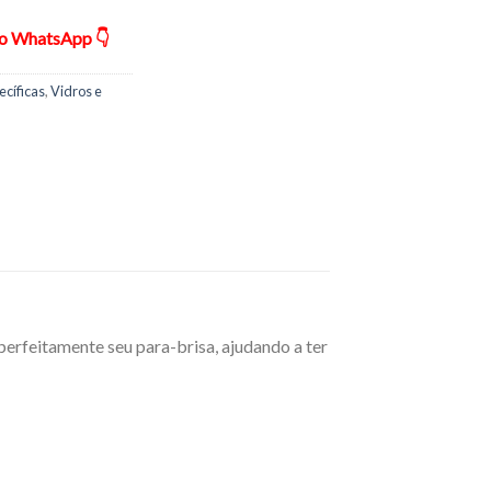
ão WhatsApp 👇
ecíficas
,
Vidros e
perfeitamente seu para-brisa, ajudando a ter