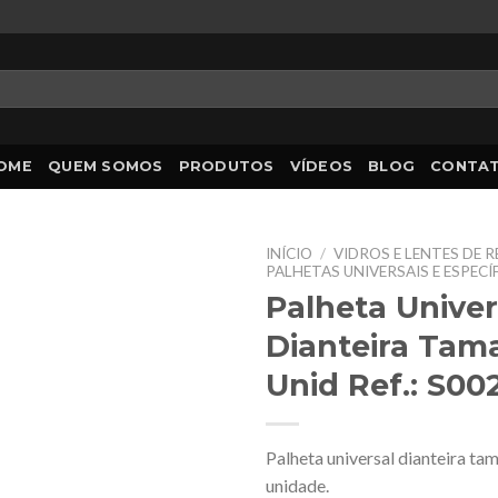
OME
QUEM SOMOS
PRODUTOS
VÍDEOS
BLOG
CONTA
INÍCIO
/
VIDROS E LENTES DE 
PALHETAS UNIVERSAIS E ESPECÍ
Palheta Univer
Dianteira Tam
Unid Ref.: S00
Palheta universal dianteira 
unidade.